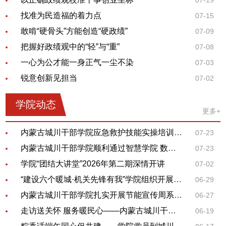
07-19
找准为民造福的着力点
07-15
敢啃“硬骨头”方能创造“硬政绩”
07-09
把握好政绩观中的“轻”与“重”
07-08
一心为公才能一身正气一尘不染
07-03
08-03
内蒙古城川干部学院“好课程、精品
锐意创新见担当
07-02
课”网络课程 录制询价结果...
07-30
学院动态
关于《内蒙古城川干部学院“好课程、
更多+
精品课”网络课程录制询...
07-28
内蒙古城川干部学院“好课程、精品
内蒙古城川干部学院应急救护技能实操培训主题课堂正式开讲！
07-23
课”网络课程录制询价公告
内蒙古城川干部学院顺利通过智慧学院 数据迁移服务项目验收
07-23
06-14
食宿楼卫生间热水器采购、安装及吊
学院“团结大讲堂”2026年第二期深情开讲
07-02
顶工程询价结果公告
“建设六个暖城·机关先锋有我”学院组织开展庆祝建党105周年...
06-29
06-01
零星工程询价结果公告
内蒙古城川干部学院扎实开展节能宣传周系列活动
06-27
05-21
食宿楼卫生间热水器采购、安装及吊
走访送关怀 服务暖民心——内蒙古城川干部学院扎实践行为民服...
06-19
顶工程询价公告