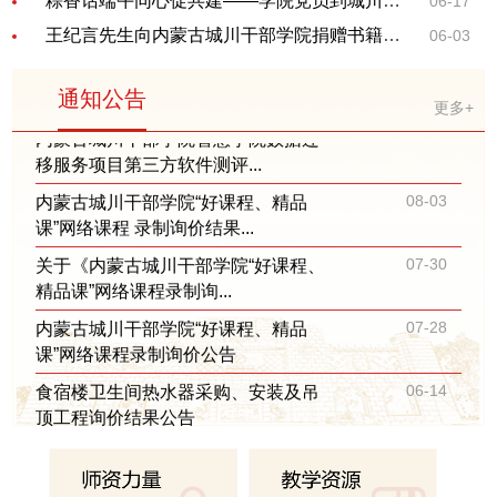
粽香话端午同心促共建——学院党员到城川社区开展志愿服务
06-17
05-21
工程询价公告
王纪言先生向内蒙古城川干部学院捐赠书籍史料
06-03
05-19
网络党课录制询价结果公告
通知公告
05-14
网络党课录制询价公告
更多+
05-13
内蒙古城川干部学院智慧学院数据迁
移服务项目第三方软件测评...
08-03
内蒙古城川干部学院“好课程、精品
课”网络课程 录制询价结果...
07-30
关于《内蒙古城川干部学院“好课程、
精品课”网络课程录制询...
07-28
内蒙古城川干部学院“好课程、精品
课”网络课程录制询价公告
06-14
食宿楼卫生间热水器采购、安装及吊
顶工程询价结果公告
06-01
零星工程询价结果公告
05-21
食宿楼卫生间热水器采购、安装及吊